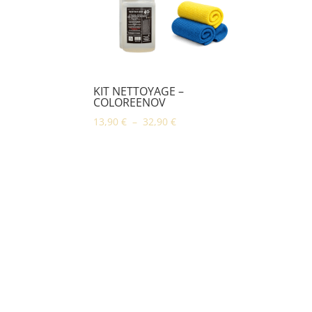
KIT NETTOYAGE –
COLOREENOV
Plage
13,90
€
–
32,90
€
de
prix :
13,90 €
à
32,90 €