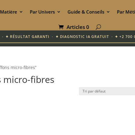
 Matière
Par Univers
Guide & Conseils
Par Mét
Articles 0
IF · ✦ RÉSULTAT GARANTI · ✦ DIAGNOSTIC IA GRATUIT · ✦ +2 7
iffons micro-fibres”
s micro-fibres