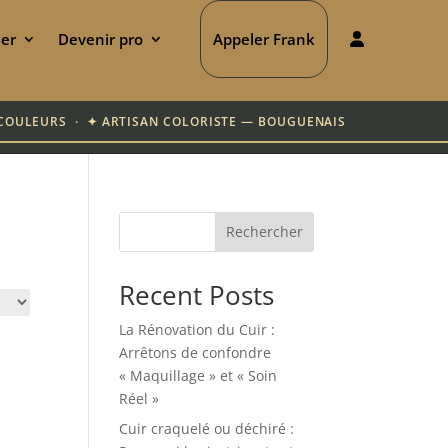
ier
Devenir pro
Appeler Frank
00 COULEURS · ✦ ARTISAN COLORISTE — BOUGUENAIS
Rechercher
Recent Posts
La Rénovation du Cuir :
Arrêtons de confondre
« Maquillage » et « Soin
Réel »
Cuir craquelé ou déchiré :