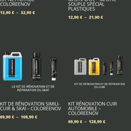
COLOREENOV
SOUPLE SPÉCIAL
PLASTIQUES
Plage
13,90
€
–
32,90
€
Plage
12,90
€
–
21,90
€
de
de
prix :
prix :
13,90 €
12,90 €
à
à
32,90 €
21,90 €
KIT DE RÉNOVATION SIMILI-
KIT RÉNOVATION CUIR
CUIR & SKAÏ – COLOREENOV
AUTOMOBILE –
COLOREENOV
Plage
69,90
€
–
108,90
€
Plage
69,90
€
–
128,90
€
de
de