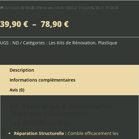
Réparation
🚚 Livraison 48-96h
🎁 Offerte dès 120 €
↩ Retour 14 jours
📞 06 71 19 58 04
&
Recoloration
Plage
39,90
€
–
78,90
€
Plastique
de
–
prix :
Coloreenov
39,90 €
UGS :
ND
Catégories :
Les Kits de Rénovation
,
Plastique
à
78,90 €
Description
Informations complémentaires
Avis (0)
Kit Réparation & Recoloration
Plastique – Coloreenov
Les Bénéfices Clés
Réparation Structurelle :
Comble efficacement les