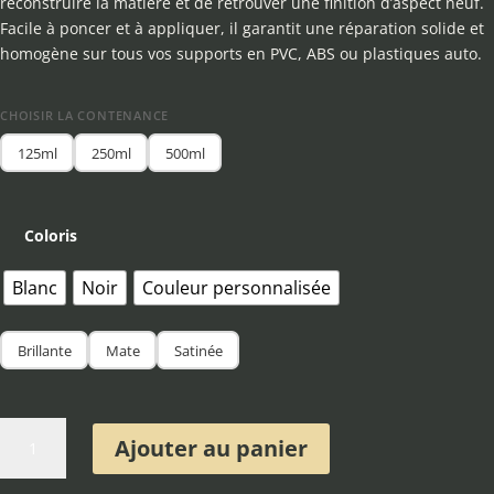
reconstruire la matière et de retrouver une finition d’aspect neuf.
Facile à poncer et à appliquer, il garantit une réparation solide et
homogène sur tous vos supports en PVC, ABS ou plastiques auto.
CHOISIR LA CONTENANCE
125ml
250ml
500ml
Coloris
Blanc
Noir
Couleur personnalisée
Brillante
Mate
Satinée
quantité
Ajouter au panier
de
Kit