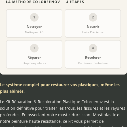
LA MÉTHODE COLOREENOV — 4 ÉTAPES
1
2
Nettoyer
Nourrir
Nettoyant 4D
Huile Précieuse
3
4
Réparer
Recolorer
Stop Craquelures
Recolorant Protecteur
Le système complet pour restaurer vos plastiques, même les
plus abîmés.
Le Kit Réparation & Recoloration Plastique Coloreenov est la
solution définitive pour traiter les trous, les fissures et les rayures
profondes. En associant notre mastic durcissant Mastiplastic et
notre peinture haute résistance, ce kit vous permet de