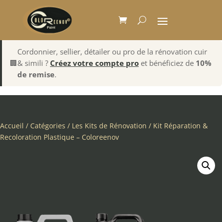
Cordonnier, sellier, détailer ou pro de la rénovation cuir
🏢
& simili ?
Créez votre compte pro
et bénéficiez de
10%
de remise
.
Accueil
/
Catégories
/
Les Kits de Rénovation
/ Kit Réparation &
Recoloration Plastique – Coloreenov