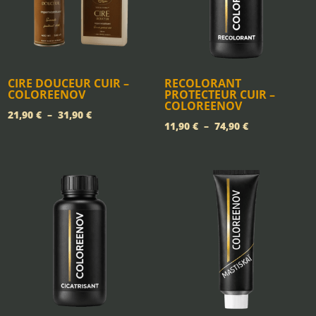
CIRE DOUCEUR CUIR –
RECOLORANT
COLOREENOV
PROTECTEUR CUIR –
COLOREENOV
Plage
21,90
€
–
31,90
€
Plage
11,90
€
–
74,90
€
de
de
prix :
prix :
21,90 €
11,90 €
à
à
31,90 €
74,90 €