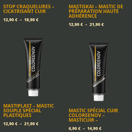
STOP CRAQUELURES –
MASTISKAI – MASTIC DE
CICATRISANT CUIR
PRÉPARATION HAUTE
ADHÉRENCE
Plage
12,90
€
–
18,90
€
Plage
12,90
€
–
21,90
€
de
de
prix :
prix :
12,90 €
12,90 €
à
à
18,90 €
21,90 €
MASTIPLAST – MASTIC
SOUPLE SPÉCIAL
MASTIC SPÉCIAL CUIR
PLASTIQUES
COLOREENOV –
MASTICUIR –
Plage
12,90
€
–
21,90
€
Plage
6,90
€
–
14,90
€
de