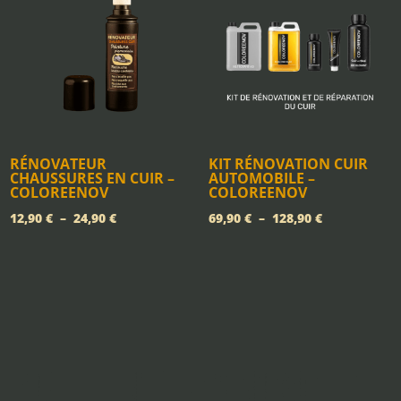
24,90 €
RÉNOVATEUR
KIT RÉNOVATION CUIR
CHAUSSURES EN CUIR –
AUTOMOBILE –
COLOREENOV
COLOREENOV
Plage
Plage
12,90
€
–
24,90
€
69,90
€
–
128,90
€
de
de
prix :
prix :
12,90 €
69,90 €
à
à
24,90 €
128,90 €