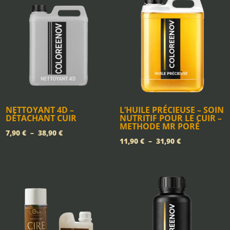
NETTOYANT 4D –
L’HUILE PRÉCIEUSE – SOIN
DÉTACHANT CUIR
NUTRITIF POUR LE CUIR –
METHODE MR PORÉ
Plage
7,90
€
–
38,90
€
Plage
11,90
€
–
31,90
€
de
de
prix :
prix :
7,90 €
11,90 €
à
à
38,90 €
31,90 €