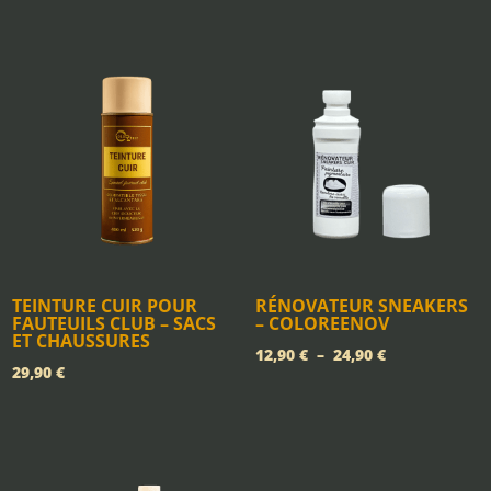
de
prix :
prix :
12,90 €
6,90 €
à
à
21,90 €
14,90 €
TEINTURE CUIR POUR
RÉNOVATEUR SNEAKERS
FAUTEUILS CLUB – SACS
– COLOREENOV
ET CHAUSSURES
Plage
12,90
€
–
24,90
€
29,90
€
de
prix :
12,90 €
à