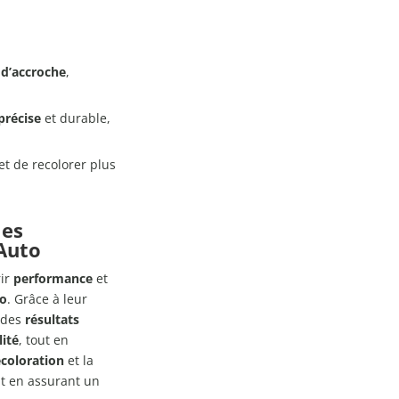
 d’accroche
,
précise
et durable,
.
t de recolorer plus
les
 Auto
rir
performance
et
to
. Grâce à leur
r des
résultats
lité
, tout en
ecoloration
et la
ut en assurant un