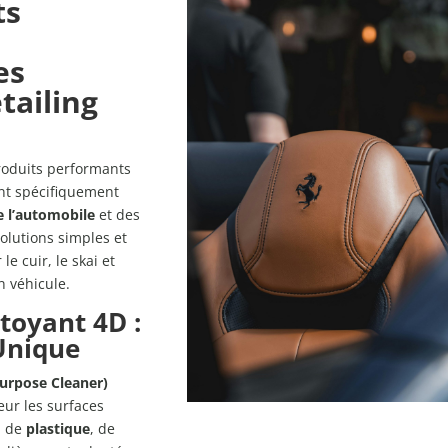
ts
es
tailing
roduits performants
nt spécifiquement
e l’automobile
et des
solutions simples et
le cuir, le skai et
n véhicule.
toyant 4D :
Unique
Purpose Cleaner)
eur les surfaces
, de
plastique
, de