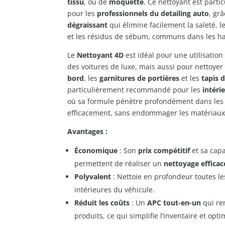
tissu
, ou de
moquette
. Ce nettoyant est part
pour les
professionnels du detailing auto
, gr
dégraissant
qui élimine facilement la saleté, le
et les résidus de sébum, communs dans les hab
Le
Nettoyant 4D
est idéal pour une utilisation
des voitures de luxe, mais aussi pour nettoyer
bord
, les
garnitures de portières
et les
tapis d
particulièrement recommandé pour les
intéri
où sa formule pénètre profondément dans les f
efficacement, sans endommager les matériaux
Avantages :
Économique
: Son
prix compétitif
et sa capa
permettent de réaliser un
nettoyage efficac
Polyvalent
: Nettoie en profondeur toutes le
intérieures du véhicule.
Réduit les coûts
: Un
APC tout-en-un
qui re
produits, ce qui simplifie l’inventaire et opti