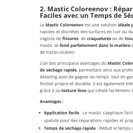
2. Mastic Coloreenov : Répa
Faciles avec un Temps de Sé
Le
Mastic Coloreenov
est une solution
idéale 
rapides et discrètes des surfaces en cuir ou ska
s’agisse de
fissures
, de
craquelures
ou de
tro
mastic se
fond parfaitement dans la matière
de traces visibles.
L’un des principaux avantages du
Mastic Colo
de séchage rapide
, permettant ainsi aux prof
detailing auto de gagner du temps, tout en ga
finition propre et durable. Il est également trè
grâce à sa
texture lisse
qui s’étale facilement 
Avantages :
Application facile
: Le mastic s’applique faci
spatule pour des réparations rapides et pro
Temps de séchage rapide
: Réduit le temps d