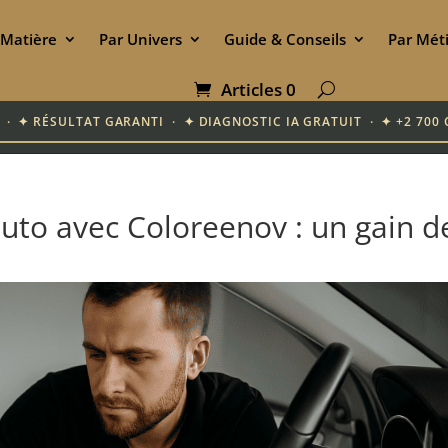
 Matière
Par Univers
Guide & Conseils
Par Mét
Articles 0
IF · ✦ RÉSULTAT GARANTI · ✦ DIAGNOSTIC IA GRATUIT · ✦ +2 7
auto avec Coloreenov : un gain d