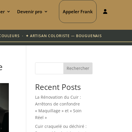
ier
Devenir pro
Appeler Frank
00 COULEURS · ✦ ARTISAN COLORISTE — BOUGUENAIS
e
Rechercher
Recent Posts
La Rénovation du Cuir :
Arrêtons de confondre
« Maquillage » et « Soin
Réel »
Cuir craquelé ou déchiré :