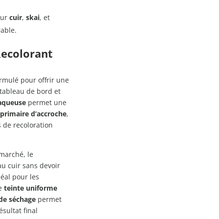
sur
cuir
,
skai
, et
rable.
 Recolorant
rmulé pour offrir une
 tableau de bord et
 aqueuse
permet une
e
primaire d’accroche
,
 de recoloration
marché, le
u cuir sans devoir
éal pour les
ne
teinte uniforme
 de séchage
permet
sultat final