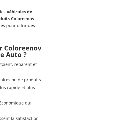
 des
véhicules de
duits Coloreenov
ires pour offrir des
ir Coloreenov
re Auto ?
toient, réparent et
aires ou de produits
lus rapide et plus
 économique qui
ssent la satisfaction