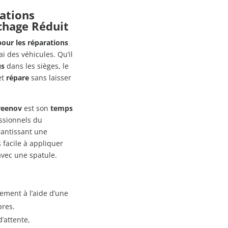
rations
chage Réduit
pour les réparations
i des véhicules. Qu’il
us
dans les sièges, le
et
répare
sans laisser
reenov
est son
temps
essionnels du
rantissant une
s facile à appliquer
avec une spatule.
lement à l’aide d’une
pres.
’attente,