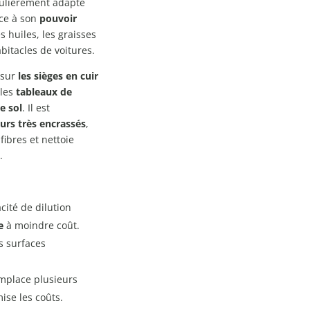
iculièrement adapté
âce à son
pouvoir
s huiles, les graisses
itacles de voitures.
 sur
les sièges en cuir
 les
tableaux de
e sol
. Il est
eurs très encrassés
,
ibres et nettoie
.
cité de dilution
e
à moindre coût.
s surfaces
mplace plusieurs
mise les coûts.