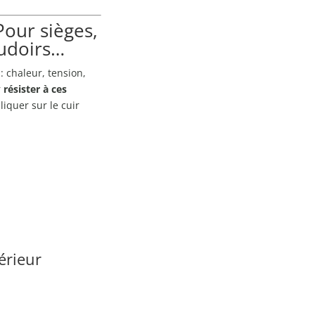
Pour sièges,
udoirs…
: chaleur, tension,
r
résister à ces
liquer sur le cuir
érieur