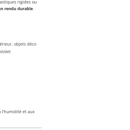
astiques rigides ou
un rendu durable
.
térieur, objets déco
stolet
:
à l’humidité et aux