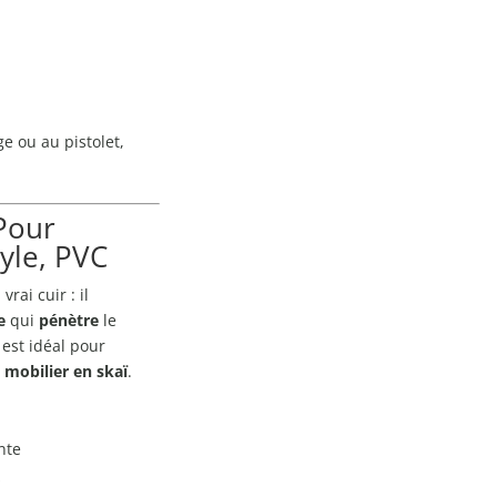
ge ou au pistolet,
Pour
nyle, PVC
rai cuir : il
e
qui
pénètre
le
 est idéal pour
 mobilier en skaï
.
ante
s