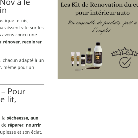
eNov a le
in
stique ternis,
araissent vite sur les
s avons conçu une
ur
rénover, recolorer
n, chacun adapté à un
ser, même pour un
– Pour
 lit,
à la
sècheesse, aux
t de
réparer
,
nourrir
ouplesse et son éclat.