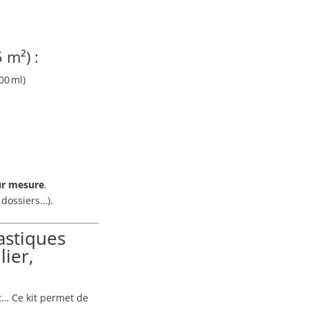
 m²) :
00 ml)
ur mesure
.
 dossiers…).
astiques
lier,
nt… Ce kit permet de