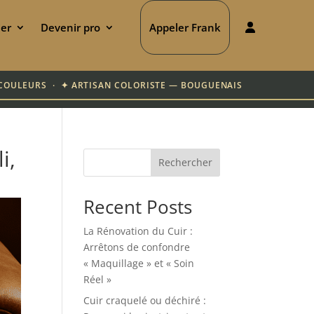
ier
Devenir pro
Appeler Frank
00 COULEURS · ✦ ARTISAN COLORISTE — BOUGUENAIS
i,
Rechercher
Recent Posts
La Rénovation du Cuir :
Arrêtons de confondre
« Maquillage » et « Soin
Réel »
Cuir craquelé ou déchiré :