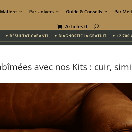
 Matière
Par Univers
Guide & Conseils
Par Mét
Articles 0
IF · ✦ RÉSULTAT GARANTI · ✦ DIAGNOSTIC IA GRATUIT · ✦ +2 7
îmées avec nos Kits : cuir, simil