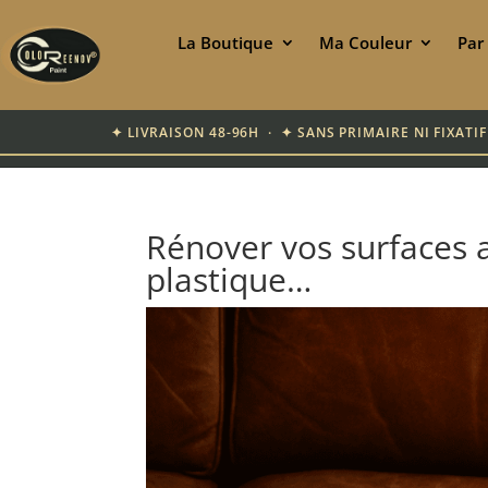
La Boutique
Ma Couleur
Par
✦ LIVRAISON 48-96H · ✦ SANS PRIMAIRE NI FIXAT
Rénover vos surfaces ab
plastique…